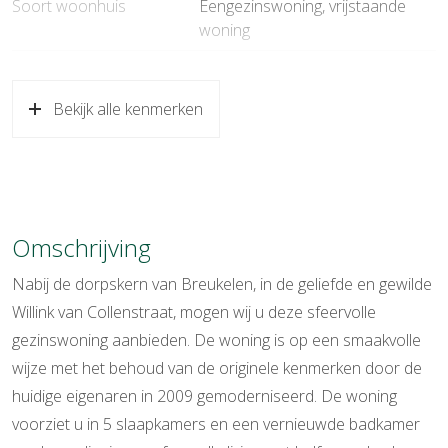
Soort woonhuis
Eengezinswoning, vrijstaande
woning
Soort bouw
Bestaande bouw
Bekijk alle kenmerken
Bouwjaar
1930
Soort dak
Pannen
Ligging
Aan rustige weg, in centrum
Omschrijving
Oppervlakten en inhoud
Nabij de dorpskern van Breukelen, in de geliefde en gewilde
Wonen
109 m²
Willink van Collenstraat, mogen wij u deze sfeervolle
Overige inpandige ruimte
10 m²
gezinswoning aanbieden. De woning is op een smaakvolle
wijze met het behoud van de originele kenmerken door de
Externe bergruimte
14 m²
huidige eigenaren in 2009 gemoderniseerd. De woning
Perceel
358 m²
voorziet u in 5 slaapkamers en een vernieuwde badkamer