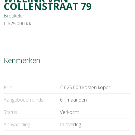
COLLENSTRAAT
79
Breukelen
€ 625.000
k.k.
Kenmerken
Prijs
€ 625.000 kosten koper
Aangeboden sinds
6+ maanden
Status
Verkocht
Aanvaarding
In overleg