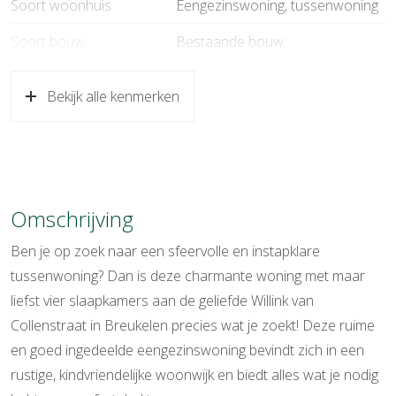
Soort woonhuis
Eengezinswoning, tussenwoning
Soort bouw
Bestaande bouw
Bouwjaar
1906
Bekijk alle kenmerken
Soort dak
Pannen
Ligging
Aan rustige weg, in centrum
Oppervlakten en inhoud
Omschrijving
Wonen
128 m²
Ben je op zoek naar een sfeervolle en instapklare
Gebouwgebonden Buitenruimte
18 m²
tussenwoning? Dan is deze charmante woning met maar
liefst vier slaapkamers aan de geliefde Willink van
Perceel
143 m²
Collenstraat in Breukelen precies wat je zoekt! Deze ruime
Inhoud
452 m³
en goed ingedeelde eengezinswoning bevindt zich in een
rustige, kindvriendelijke woonwijk en biedt alles wat je nodig
Indeling