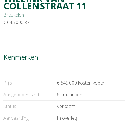
COLLENSTRAAT
11
Breukelen
€ 645.000
k.k.
Kenmerken
Prijs
€ 645.000 kosten koper
Aangeboden sinds
6+ maanden
Status
Verkocht
Aanvaarding
In overleg