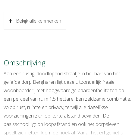
Soort bouw
Bestaande bouw
Bekijk alle kenmerken
Bouwjaar
1800
Specifiek
Beschermd stads of
dorpsgezicht
Soort dak
Riet
Omschrijving
Ligging
Aan rustige weg, landelijk gelegen,
open ligging, vrij uitzicht
Aan een rustig, doodlopend straatje in het hart van het
geliefde dorp Bergharen ligt deze uitzonderlijk fraaie
Oppervlakten en inhoud
woonboerderij met hoogwaardige paardenfaciliteiten op
een perceel van ruim 1,5 hectare. Een zeldzame combinatie:
Wonen
423 m²
volop rust, ruimte en privacy, terwijl alle dagelijkse
Overige inpandige ruimte
12 m²
voorzieningen zich op korte afstand bevinden. De
basisschool ligt op loopafstand en ook het dorpsleven
Externe bergruimte
206 m²
speelt zich letterlijk om de hoek af. Vanaf het erf geniet u