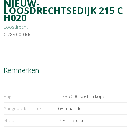
NIEUW-
LOOSDRECHTSEDIJK
215
C
H020
Loosdrecht
€ 785.000
k.k.
Kenmerken
Prijs
€ 785.000 kosten koper
Aangeboden sinds
6+ maanden
Status
Beschikbaar