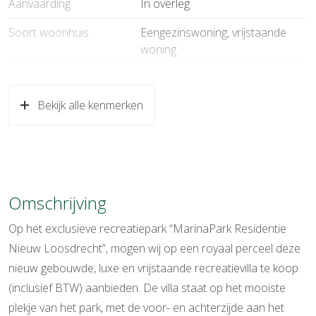
Aanvaarding
In overleg
Soort woonhuis
Eengezinswoning, vrijstaande
woning
Soort bouw
Bestaande bouw
Bekijk alle kenmerken
Bouwjaar
2022
Soort dak
Bitumineuze dakbedekking
Ligging
Aan park, aan rustige weg, aan
vaarwater, aan water, open
Omschrijving
ligging, vrij uitzicht
Op het exclusieve recreatiepark “MarinaPark Residentie
Oppervlakten en inhoud
Nieuw Loosdrecht”, mogen wij op een royaal perceel deze
Wonen
59 m²
nieuw gebouwde, luxe en vrijstaande recreatievilla te koop
(inclusief BTW) aanbieden. De villa staat op het mooiste
Externe bergruimte
5 m²
plekje van het park, met de voor- en achterzijde aan het