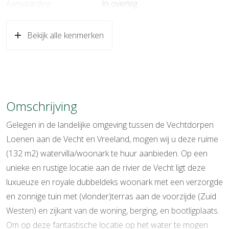
Aanvaarding
In overleg
Soort woonhuis
Woonboot, vrijstaande woning
Bekijk alle kenmerken
Soort bouw
Bestaande bouw
Bouwjaar
2005
Specifiek
Gemeubileerd, gestoffeerd
Omschrijving
Soort dak
Bitumineuze dakbedekking
Gelegen in de landelijke omgeving tussen de Vechtdorpen
Ligging
Aan rustige weg, aan vaarwater,
Loenen aan de Vecht en Vreeland, mogen wij u deze ruime
aan water, vrij uitzicht
(132 m2) watervilla/woonark te huur aanbieden. Op een
unieke en rustige locatie aan de rivier de Vecht ligt deze
Oppervlakten en inhoud
luxueuze en royale dubbeldeks woonark met een verzorgde
Wonen
132 m²
en zonnige tuin met (vlonder)terras aan de voorzijde (Zuid
Westen) en zijkant van de woning, berging, en bootligplaats.
Gebouwgebonden Buitenruimte
38 m²
Om op deze fantastische locatie op het water te mogen