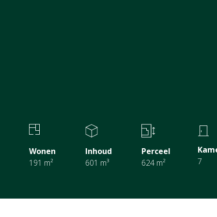
Kam
Wonen
Inhoud
Perceel
7
191 m²
601 m³
624 m²