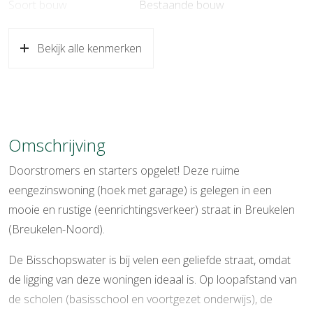
Soort bouw
Bestaande bouw
Bouwjaar
1967
Bekijk alle kenmerken
Soort dak
Bitumineuze dakbedekking,
pannen
Ligging
Aan rustige weg, in woonwijk
Omschrijving
Oppervlakten en inhoud
Doorstromers en starters opgelet! Deze ruime
Wonen
154 m²
eengezinswoning (hoek met garage) is gelegen in een
Gebouwgebonden Buitenruimte
8 m²
mooie en rustige (eenrichtingsverkeer) straat in Breukelen
(Breukelen-Noord).
Perceel
246 m²
De Bisschopswater is bij velen een geliefde straat, omdat
Inhoud
513 m³
de ligging van deze woningen ideaal is. Op loopafstand van
Indeling
de scholen (basisschool en voortgezet onderwijs), de